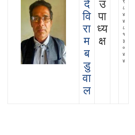
दे
उ
९
८
वि
पा
४
४
रा
ध्य
८
१
म
क्ष
३
०
ब
४
४
डु
वा
ल