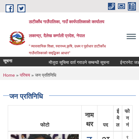
Skip to main content
ठाटीकाँध गाउँपालिका, गाउँ कार्यपालिकाको कार्यालय
लकान्द्र, दैलेख कर्णाली प्रदेश, नेपाल
" व्यावसायिक शिक्षा, स्वास्थ्य,कृषि, उधम र पूर्वाधार ठाटीकाँध
गाउँपालिकाको समृद्धिका आधार"
सूचना
मौजुदा सूचिमा दर्ता गराउने सम्बन्धी सूचना
ईन्टरनेट जडानक
You are here
Home
»
परिचय
» जन प्रतिनिधि
जन प्रतिनिधि
ई
फो
नाम
मे
न
थर
फोटो
पद
ल
नं
९