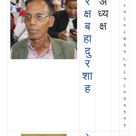
र
अ
८
क्ष
ध्य
५
८
ब
क्ष
०
८
हा
७
९
दु
१
८,
र
९
८
शा
५
ह
८
०
२
५
९
१
९