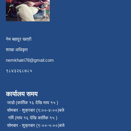
नेम बहादुर खत्री
शाखा अधिकृत
nemkhatri78@gmail.com
९८४३२६८७८५
कार्यालय समय
जाडो (कार्तिक १६ देखि माघ १५ )
सोमबार - शुक्रबार (९:००-४ः००)बजे
गर्मि (माघ १६ देखि कार्तिक १५ )
सोमबार - शुक्रबार (९ः००-५ः००)बजे