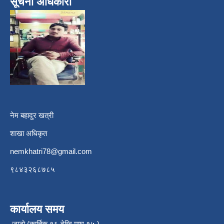
सूचना अधिकारी
नेम बहादुर खत्री
शाखा अधिकृत
nemkhatri78@gmail.com
९८४३२६८७८५
कार्यालय समय
जाडो (कार्तिक १६ देखि माघ १५ )