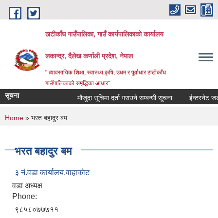
Skip to main content
ठाटीकाँध गाउँपालिका, गाउँ कार्यपालिकाको कार्यालय
लकान्द्र, दैलेख कर्णाली प्रदेश, नेपाल
" व्यावसायिक शिक्षा, स्वास्थ्य,कृषि, उधम र पूर्वाधार ठाटीकाँध
गाउँपालिकाको समृद्धिका आधार"
सूचना
मौजुदा सूचिमा दर्ता गराउने सम्बन्धी सूचना
ईन्टरनेट जडान
You are here
Home
» भरत बहादुर बम
भरत बहादुर बम
३ नं.वडा कार्यालय,वाहाकाेट
वडा अध्यक्ष
Phone:
९८५८०७७७११