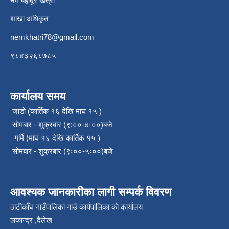
नेम बहादुर खत्री
शाखा अधिकृत
nemkhatri78@gmail.com
९८४३२६८७८५
कार्यालय समय
जाडो (कार्तिक १६ देखि माघ १५ )
सोमबार - शुक्रबार (९:००-४ः००)बजे
गर्मि (माघ १६ देखि कार्तिक १५ )
सोमबार - शुक्रबार (९ः००-५ः००)बजे
आवश्यक जानकारीका लागी सम्पर्क विवरण
ठाटीकाँध गाउँपालिका गाउँ कार्यपालिका काे कार्यालय
लकान्द्र ,दैलेख