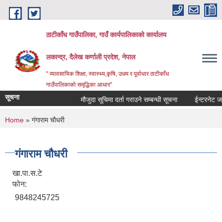
Skip to main content
ठाटीकाँध गाउँपालिका, गाउँ कार्यपालिकाको कार्यालय
लकान्द्र, दैलेख कर्णाली प्रदेश, नेपाल
" व्यावसायिक शिक्षा, स्वास्थ्य,कृषि, उधम र पूर्वाधार ठाटीकाँध
गाउँपालिकाको समृद्धिका आधार"
सूचना
मौजुदा सूचिमा दर्ता गराउने सम्बन्धी सूचना
ईन्टरनेट जडा
You are here
Home
» गंगाराम चाैधरी
गंगाराम चाैधरी
खा.पा.स.टे
फोन:
9848245725